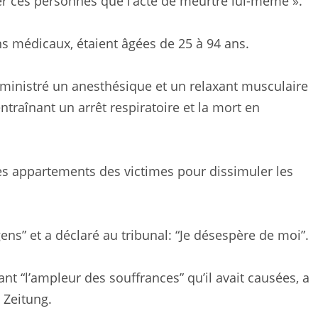
er ces personnes que l’acte de meurtre lui-même ».
ins médicaux, étaient âgées de 25 à 94 ans.
administré un anesthésique et un relaxant musculaire
ntraînant un arrêt respiratoire et la mort en
 les appartements des victimes pour dissimuler les
ens” et a déclaré au tribunal: “Je désespère de moi”.
ant “l’ampleur des souffrances” qu’il avait causées, a
 Zeitung.