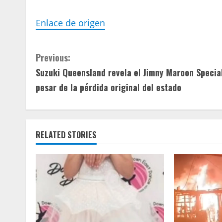
Enlace de origen
C
Previous:
Suzuki Queensland revela el Jimny Maroon Specia
o
pesar de la pérdida original del estado
n
t
RELATED STORIES
i
n
u
e