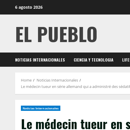
Skip
6 agosto 2026
to
content
EL PUEBLO
NOTICIAS INTERNACIONALES
CIENCIA Y TECNOLOGIA
LIF
Home
Noticias Internacionales
Le médecin tueur en série allemand qui a administré des sédatifs
Noticias Internacionales
Le médecin tueur en s