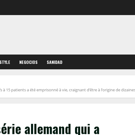
ESTYLE
NEGOCIOS
SANIDAD
 à 15 patients a été emprisonné à vie, craignant d’être à l’origine de dizai
érie allemand qui a