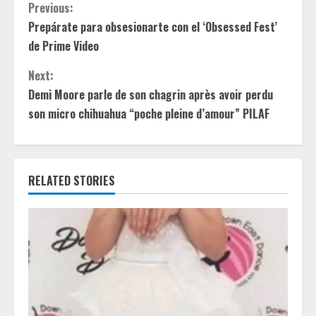
C
Previous:
Prepárate para obsesionarte con el ‘Obsessed Fest’
o
de Prime Video
n
Next:
t
Demi Moore parle de son chagrin après avoir perdu
son micro chihuahua “poche pleine d’amour” PILAF
i
n
RELATED STORIES
u
e
R
e
a