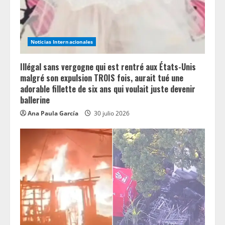
d
i
Noticias Internacionales
n
Illégal sans vergogne qui est rentré aux États-Unis
g
malgré son expulsion TROIS fois, aurait tué une
adorable fillette de six ans qui voulait juste devenir
ballerine
Ana Paula García
30 julio 2026