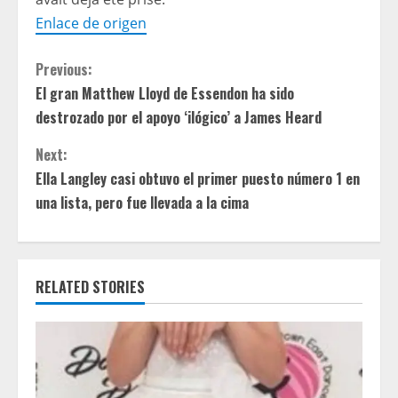
Enlace de origen
C
Previous:
El gran Matthew Lloyd de Essendon ha sido
o
destrozado por el apoyo ‘ilógico’ a James Heard
n
Next:
t
Ella Langley casi obtuvo el primer puesto número 1 en
una lista, pero fue llevada a la cima
i
n
RELATED STORIES
u
e
R