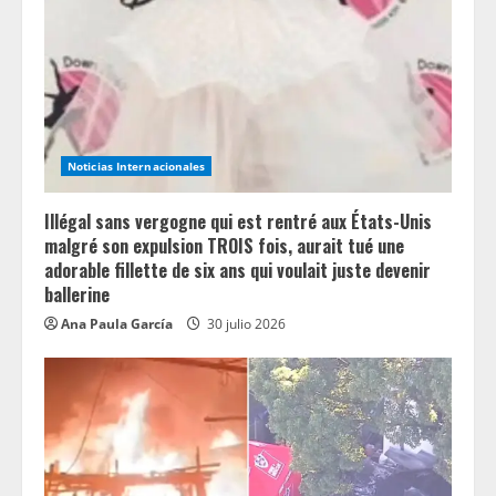
e
a
d
i
Noticias Internacionales
n
Illégal sans vergogne qui est rentré aux États-Unis
g
malgré son expulsion TROIS fois, aurait tué une
adorable fillette de six ans qui voulait juste devenir
ballerine
Ana Paula García
30 julio 2026