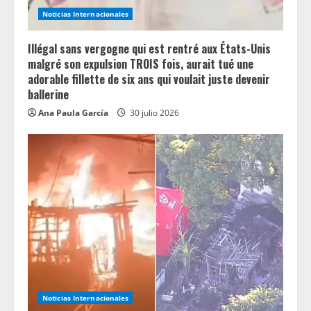
i
Noticias Internacionales
n
Illégal sans vergogne qui est rentré aux États-Unis
g
malgré son expulsion TROIS fois, aurait tué une
adorable fillette de six ans qui voulait juste devenir
ballerine
Ana Paula García
30 julio 2026
Noticias Internacionales