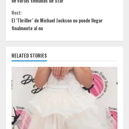
de varias semanas de Star
n
Next:
t
El ‘Thriller’ de Michael Jackson no puede llegar
finalmente al no
i
n
RELATED STORIES
u
e
R
e
a
d