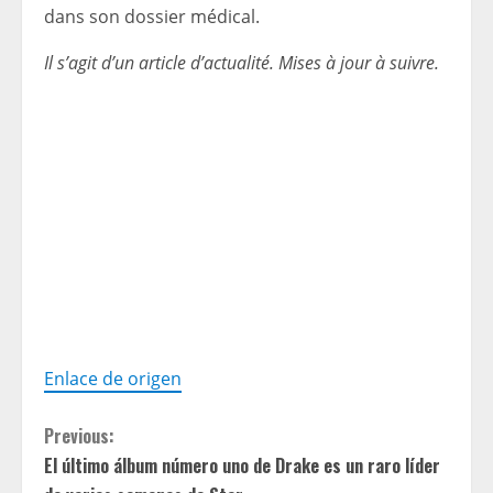
dans son dossier médical.
Il s’agit d’un article d’actualité. Mises à jour à suivre.
Enlace de origen
C
Previous:
El último álbum número uno de Drake es un raro líder
o