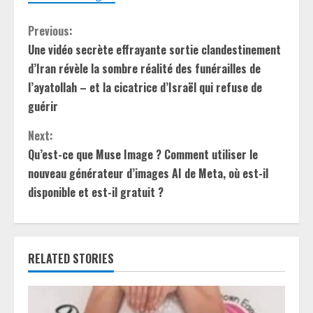
C
Previous:
Une vidéo secrète effrayante sortie clandestinement
o
d’Iran révèle la sombre réalité des funérailles de
n
l’ayatollah – et la cicatrice d’Israël qui refuse de
guérir
t
Next:
i
Qu’est-ce que Muse Image ? Comment utiliser le
nouveau générateur d’images AI de Meta, où est-il
n
disponible et est-il gratuit ?
u
e
RELATED STORIES
R
e