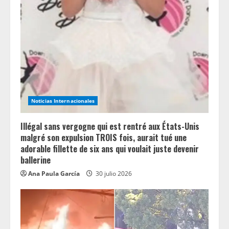
a
d
i
n
g
Noticias Internacionales
Illégal sans vergogne qui est rentré aux États-Unis
malgré son expulsion TROIS fois, aurait tué une
adorable fillette de six ans qui voulait juste devenir
ballerine
Ana Paula García
30 julio 2026