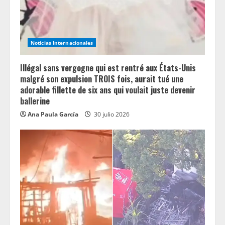
i
n
Noticias Internacionales
g
Illégal sans vergogne qui est rentré aux États-Unis
malgré son expulsion TROIS fois, aurait tué une
adorable fillette de six ans qui voulait juste devenir
ballerine
Ana Paula García
30 julio 2026