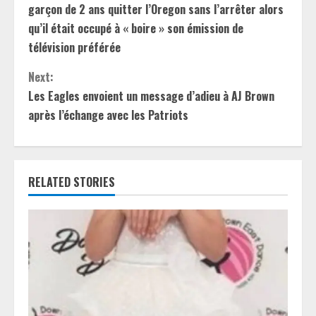
o
garçon de 2 ans quitter l’Oregon sans l’arrêter alors
n
qu’il était occupé à « boire » son émission de
télévision préférée
t
Next:
i
Les Eagles envoient un message d’adieu à AJ Brown
après l’échange avec les Patriots
n
u
e
RELATED STORIES
R
e
a
d