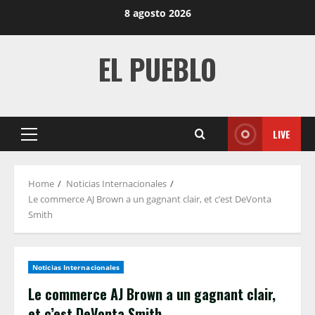
Skip
8 agosto 2026
to
content
EL PUEBLO
LIVE
Primary
Menu
Home
Noticias Internacionales
Le commerce AJ Brown a un gagnant clair, et c’est DeVonta
Smith
Noticias Internacionales
Le commerce AJ Brown a un gagnant clair,
et c’est DeVonta Smith