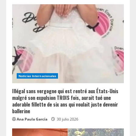
e
R
e
a
d
i
n
Noticias Internacionales
g
Illégal sans vergogne qui est rentré aux États-Unis
malgré son expulsion TROIS fois, aurait tué une
adorable fillette de six ans qui voulait juste devenir
ballerine
Ana Paula García
30 julio 2026