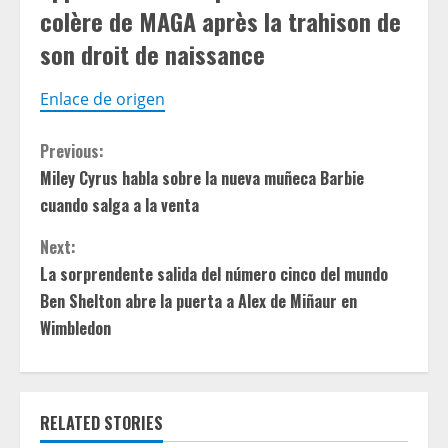
colère de MAGA après la trahison de
son droit de naissance
Enlace de origen
C
Previous:
Miley Cyrus habla sobre la nueva muñeca Barbie
o
cuando salga a la venta
n
Next:
t
La sorprendente salida del número cinco del mundo
Ben Shelton abre la puerta a Alex de Miñaur en
i
Wimbledon
n
u
RELATED STORIES