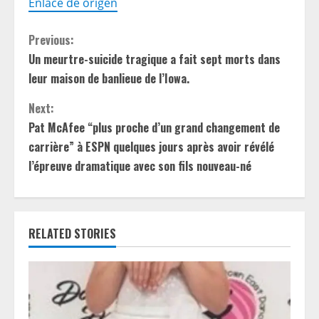
Enlace de origen
C
Previous:
Un meurtre-suicide tragique a fait sept morts dans
o
leur maison de banlieue de l’Iowa.
n
Next:
t
Pat McAfee “plus proche d’un grand changement de
carrière” à ESPN quelques jours après avoir révélé
i
l’épreuve dramatique avec son fils nouveau-né
n
u
RELATED STORIES
e
R
e