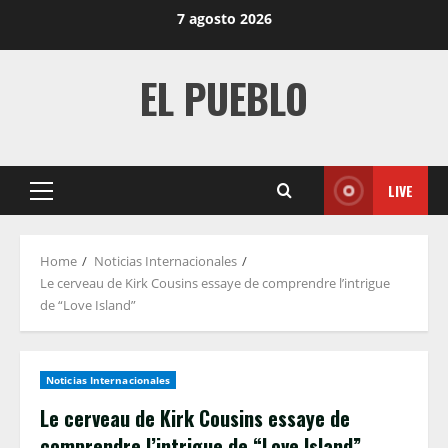
Skip
7 agosto 2026
to
content
EL PUEBLO
LIVE
Primary
Menu
Home
Noticias Internacionales
Le cerveau de Kirk Cousins ​​​​essaye de comprendre l’intrigue
de “Love Island”
Noticias Internacionales
Le cerveau de Kirk Cousins ​​​​essaye de
comprendre l’intrigue de “Love Island”