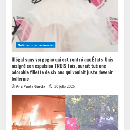
a
d
i
n
Noticias Internacionales
g
Illégal sans vergogne qui est rentré aux États-Unis
malgré son expulsion TROIS fois, aurait tué une
adorable fillette de six ans qui voulait juste devenir
ballerine
Ana Paula García
30 julio 2026