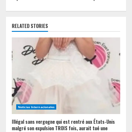
n
u
RELATED STORIES
e
R
e
a
d
i
n
Noticias Internacionales
g
Illégal sans vergogne qui est rentré aux États-Unis
malgré son expulsion TROIS fois, aurait tué une