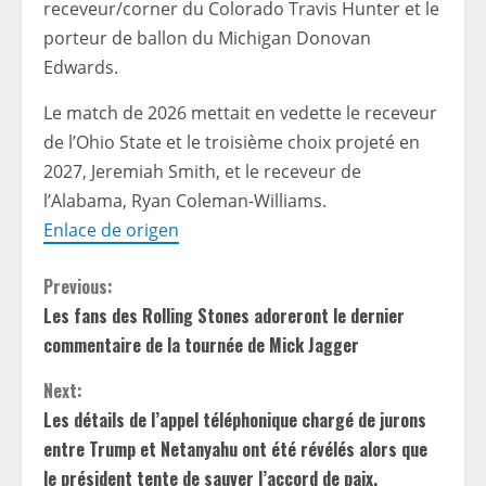
receveur/corner du Colorado Travis Hunter et le
porteur de ballon du Michigan Donovan
Edwards.
Le match de 2026 mettait en vedette le receveur
de l’Ohio State et le troisième choix projeté en
2027, Jeremiah Smith, et le receveur de
l’Alabama, Ryan Coleman-Williams.
Enlace de origen
C
Previous:
Les fans des Rolling Stones adoreront le dernier
o
commentaire de la tournée de Mick Jagger
n
Next:
t
Les détails de l’appel téléphonique chargé de jurons
entre Trump et Netanyahu ont été révélés alors que
i
le président tente de sauver l’accord de paix.