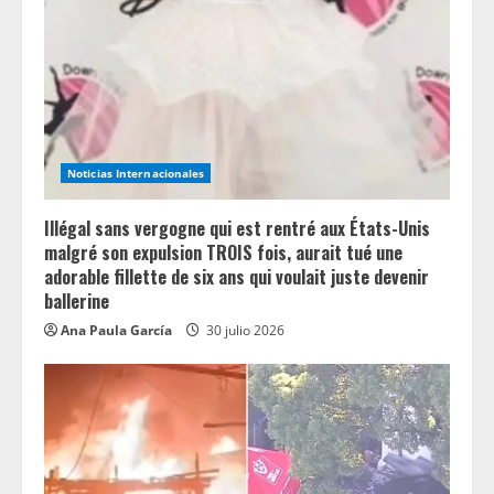
e
a
d
i
Noticias Internacionales
n
Illégal sans vergogne qui est rentré aux États-Unis
g
malgré son expulsion TROIS fois, aurait tué une
adorable fillette de six ans qui voulait juste devenir
ballerine
Ana Paula García
30 julio 2026