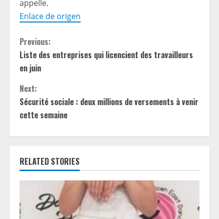
appelle.
Enlace de origen
C
Previous:
Liste des entreprises qui licencient des travailleurs
o
en juin
n
Next:
t
Sécurité sociale : deux millions de versements à venir
cette semaine
i
n
RELATED STORIES
u
e
R