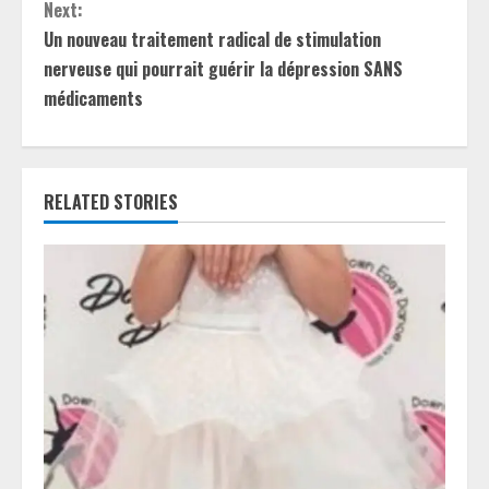
t
Next:
Un nouveau traitement radical de stimulation
i
nerveuse qui pourrait guérir la dépression SANS
médicaments
n
u
e
RELATED STORIES
R
e
a
d
i
n