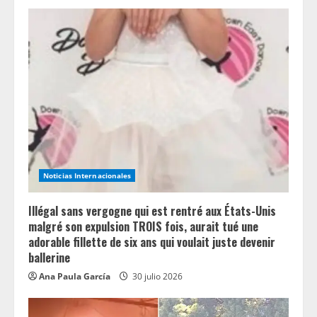
R
e
a
d
i
n
Noticias Internacionales
g
Illégal sans vergogne qui est rentré aux États-Unis
malgré son expulsion TROIS fois, aurait tué une
adorable fillette de six ans qui voulait juste devenir
ballerine
Ana Paula García
30 julio 2026