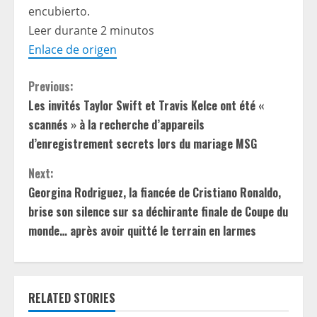
encubierto.
Leer durante 2 minutos
Enlace de origen
C
Previous:
Les invités Taylor Swift et Travis Kelce ont été «
o
scannés » à la recherche d’appareils
n
d’enregistrement secrets lors du mariage MSG
t
Next:
Georgina Rodriguez, la fiancée de Cristiano Ronaldo,
i
brise son silence sur sa déchirante finale de Coupe du
monde… après avoir quitté le terrain en larmes
n
u
e
RELATED STORIES