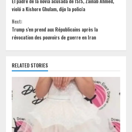
El padre de la novia acusada de ISIS, Zainab Ahmed,
o
violó a Kishore Ghulam, dijo la policía
n
Next:
t
Trump s’en prend aux Républicains après la
révocation des pouvoirs de guerre en Iran
i
n
RELATED STORIES
u
e
R
e
a
d