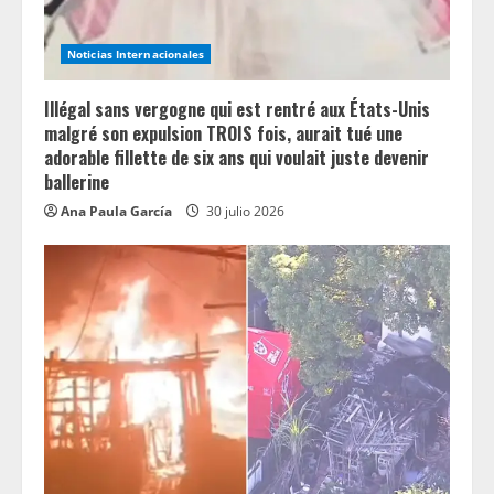
i
Noticias Internacionales
n
Illégal sans vergogne qui est rentré aux États-Unis
g
malgré son expulsion TROIS fois, aurait tué une
adorable fillette de six ans qui voulait juste devenir
ballerine
Ana Paula García
30 julio 2026