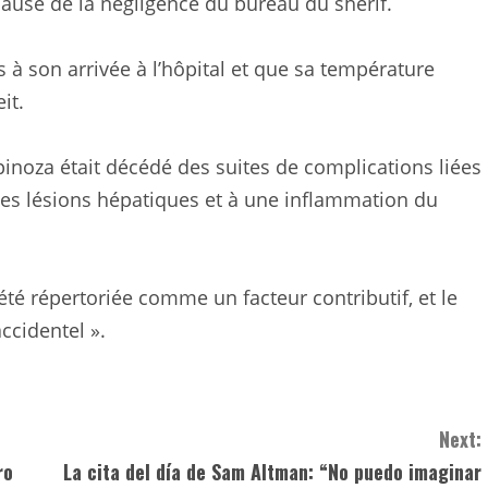
à cause de la négligence du bureau du shérif.
s à son arrivée à l’hôpital et que sa température
it.
inoza était décédé des suites de complications liées
es lésions hépatiques et à une inflammation du
té répertoriée comme un facteur contributif, et le
ccidentel ».
Next:
ro
La cita del día de Sam Altman: “No puedo imaginar