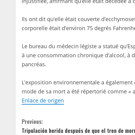
injustifiée, affirmant qu’elle était décédée 
Ils ont dit qu’elle était couverte d’ecchymose
corporelle était d’environ 75 degrés Fahrenhe
Le bureau du médecin légiste a statué qu’Esp
à une consommation chronique d’alcool, à d
pancréas.
L’exposition environnementale a également é
mode de sa mort a été répertorié comme « a
Enlace de origen
C
Previous:
Tripulación herida después de que el tren de mor