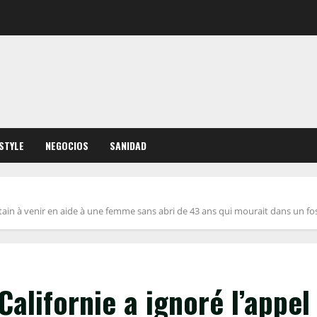
ESTYLE
NEGOCIOS
SANIDAD
itain à venir en aide à une femme sans abri de 43 ans qui mourait dans un fossé
Californie a ignoré l’appel