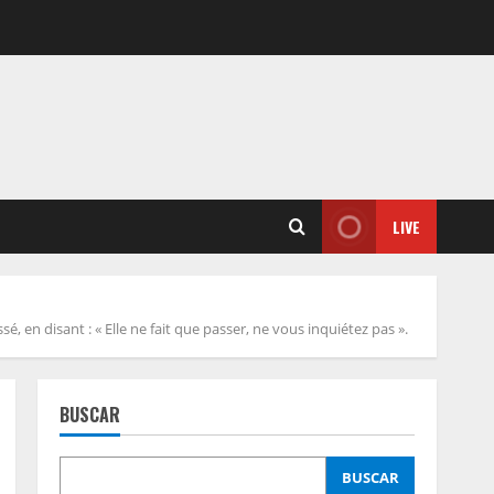
LIVE
, en disant : « Elle ne fait que passer, ne vous inquiétez pas ».
BUSCAR
BUSCAR