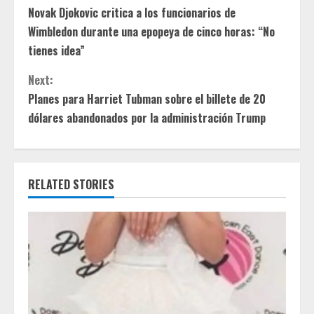
Novak Djokovic critica a los funcionarios de
o
Wimbledon durante una epopeya de cinco horas: “No
n
tienes idea”
t
Next:
Planes para Harriet Tubman sobre el billete de 20
i
dólares abandonados por la administración Trump
n
u
RELATED STORIES
e
R
e
a