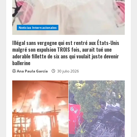
d
i
n
Noticias Internacionales
g
Illégal sans vergogne qui est rentré aux États-Unis
malgré son expulsion TROIS fois, aurait tué une
adorable fillette de six ans qui voulait juste devenir
ballerine
Ana Paula García
30 julio 2026