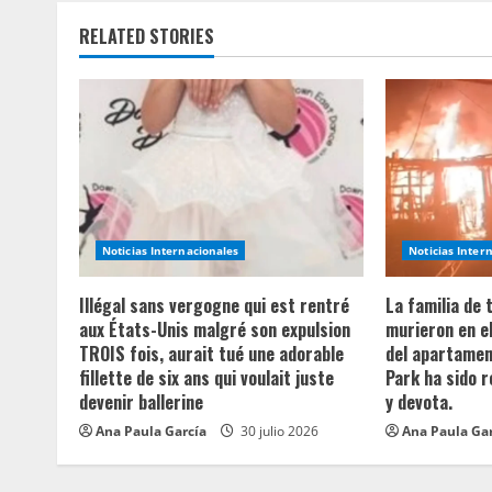
n
RELATED STORIES
u
e
R
e
a
Noticias Internacionales
Noticias Inter
d
Illégal sans vergogne qui est rentré
La familia de
aux États-Unis malgré son expulsion
murieron en e
i
TROIS fois, aurait tué une adorable
del apartament
fillette de six ans qui voulait juste
Park ha sido 
n
devenir ballerine
y devota.
Ana Paula García
30 julio 2026
Ana Paula Ga
g