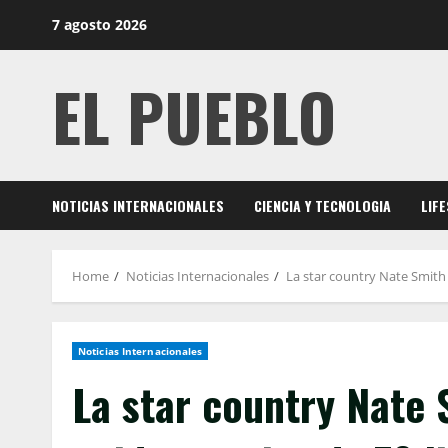
Skip
7 agosto 2026
to
content
EL PUEBLO
NOTICIAS INTERNACIONALES
CIENCIA Y TECNOLOGIA
LIF
Home
Noticias Internacionales
La star country Nate Smith 
Noticias Internacionales
La star country Nate 