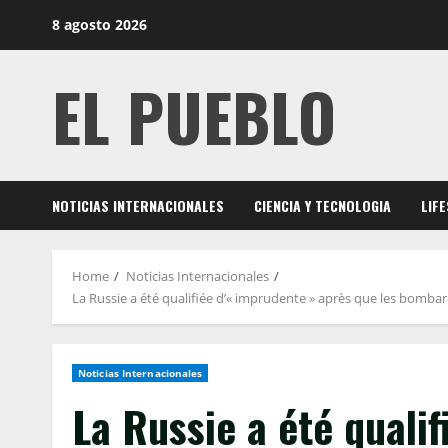
Skip
8 agosto 2026
to
content
EL PUEBLO
NOTICIAS INTERNACIONALES
CIENCIA Y TECNOLOGIA
LIF
Home
Noticias Internacionales
La Russie a été qualifiée d’« imprudente » après que les bombar
Noticias Internacionales
La Russie a été quali