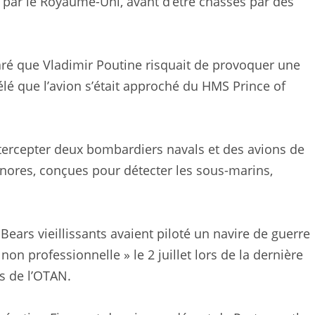
é par le Royaume-Uni, avant d’être chassés par des
claré que Vladimir Poutine risquait de provoquer une
vélé que l’avion s’était approché du HMS Prince of
ntercepter deux bombardiers navals et des avions de
onores, conçues pour détecter les sous-marins,
Bears vieillissants avaient piloté un navire de guerre
on professionnelle » le 2 juillet lors de la dernière
es de l’OTAN.