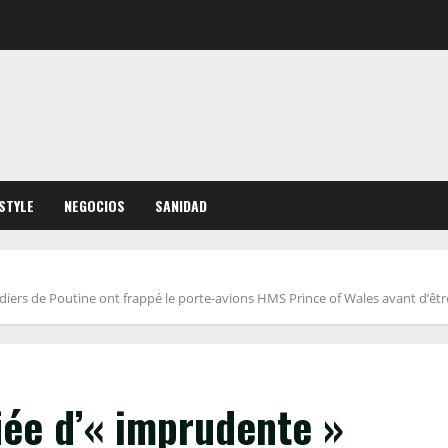
ESTYLE
NEGOCIOS
SANIDAD
diers de Poutine ont frappé le porte-avions HMS Prince of Wales avant d’êtr
fiée d’« imprudente »