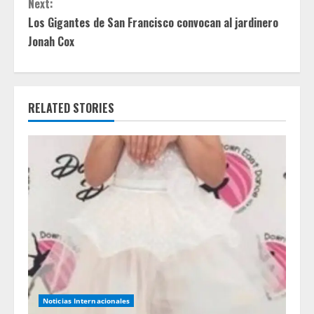
t
Next:
Los Gigantes de San Francisco convocan al jardinero
i
Jonah Cox
n
u
RELATED STORIES
e
R
e
a
d
i
n
Noticias Internacionales