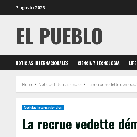
Skip
7 agosto 2026
to
content
EL PUEBLO
NOTICIAS INTERNACIONALES
CIENCIA Y TECNOLOGIA
LIF
Home
Noticias Internacionales
La recrue vedette démocrate
Noticias Internacionales
La recrue vedette dé