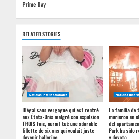
n
Prime Day
t
i
RELATED STORIES
n
u
e
R
e
Noticias Internacionales
Noticias Inter
a
Illégal sans vergogne qui est rentré
La familia de
aux États-Unis malgré son expulsion
murieron en e
d
TROIS fois, aurait tué une adorable
del apartament
fillette de six ans qui voulait juste
Park ha sido 
i
devenir ballerine
y devota.