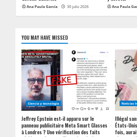
n
Ana Paula García
30 julio 2026
Ana Paula Ga
g
YOU MAY HAVE MISSED
Ciencia y tecnologia
Noticias 
Jeffrey Epstein est-il apparu sur le
Illégal sa
panneau publicitaire Meta Smart Glasses
États-Unis
à Londres ? Une vérification des faits
fois, aurai