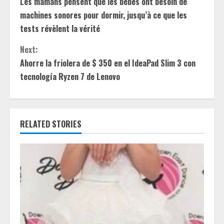
Les mamans pensent que les bébés ont besoin de
o
machines sonores pour dormir, jusqu’à ce que les
n
tests révèlent la vérité
t
Next:
Ahorre la friolera de $ 350 en el IdeaPad Slim 3 con
i
tecnología Ryzen 7 de Lenovo
n
u
RELATED STORIES
e
R
e
a
d