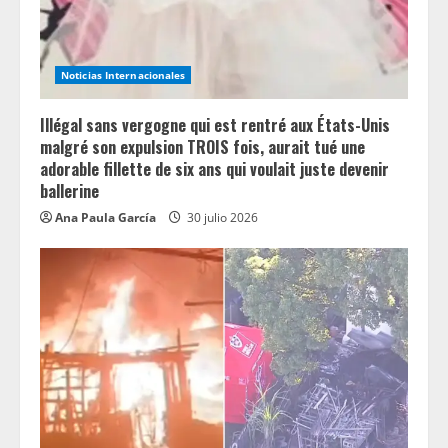
i
n
Noticias Internacionales
g
Illégal sans vergogne qui est rentré aux États-Unis
malgré son expulsion TROIS fois, aurait tué une
adorable fillette de six ans qui voulait juste devenir
ballerine
Ana Paula García
30 julio 2026