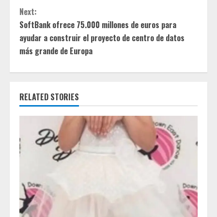
t
Next:
SoftBank ofrece 75.000 millones de euros para
i
ayudar a construir el proyecto de centro de datos
más grande de Europa
n
u
e
RELATED STORIES
R
e
a
d
i