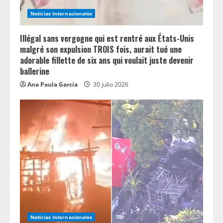
n
Noticias Internacionales
g
Illégal sans vergogne qui est rentré aux États-Unis
malgré son expulsion TROIS fois, aurait tué une
adorable fillette de six ans qui voulait juste devenir
ballerine
Ana Paula García
30 julio 2026
Noticias Internacionales