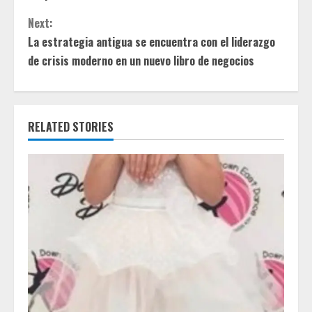
n
t
Next:
La estrategia antigua se encuentra con el liderazgo
i
de crisis moderno en un nuevo libro de negocios
n
u
RELATED STORIES
e
R
e
a
d
i