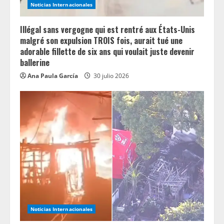
n
Noticias Internacionales
g
Illégal sans vergogne qui est rentré aux États-Unis
malgré son expulsion TROIS fois, aurait tué une
adorable fillette de six ans qui voulait juste devenir
ballerine
Ana Paula García
30 julio 2026
Noticias Internacionales