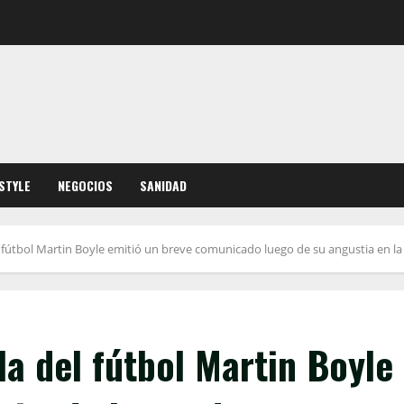
ESTYLE
NEGOCIOS
SANIDAD
l fútbol Martin Boyle emitió un breve comunicado luego de su angustia en l
la del fútbol Martin Boyle