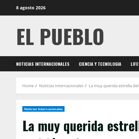
Skip
8 agosto 2026
to
content
EL PUEBLO
NOTICIAS INTERNACIONALES
CIENCIA Y TECNOLOGIA
LIF
Home
Noticias Internacionales
La muy querida estrella de
Noticias Internacionales
La muy querida estrel