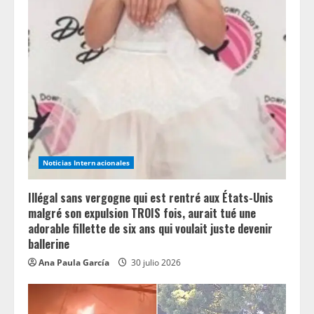
R
e
a
d
i
n
Noticias Internacionales
g
Illégal sans vergogne qui est rentré aux États-Unis
malgré son expulsion TROIS fois, aurait tué une
adorable fillette de six ans qui voulait juste devenir
ballerine
Ana Paula García
30 julio 2026