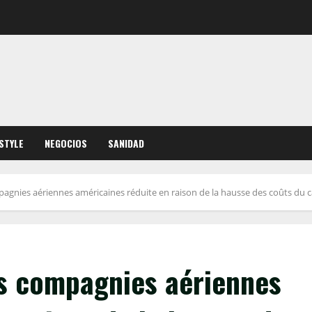
ESTYLE
NEGOCIOS
SANIDAD
mpagnies aériennes américaines réduite en raison de la hausse des coûts du 
es compagnies aériennes