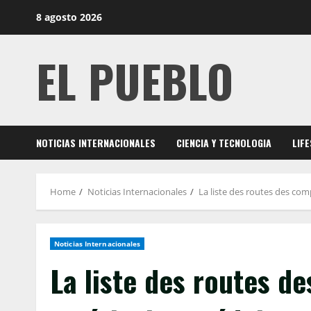
Skip
8 agosto 2026
to
content
EL PUEBLO
NOTICIAS INTERNACIONALES
CIENCIA Y TECNOLOGIA
LIF
Home
Noticias Internacionales
La liste des routes des co
Noticias Internacionales
La liste des routes d