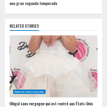
i
una gran segunda temporada
n
u
RELATED STORIES
e
R
e
a
d
i
n
Noticias Internacionales
g
Illégal sans vergogne qui est rentré aux États-Unis