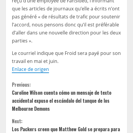
reçu d’une employée de FanSided, l’informant
que les articles de journaux qu’elle a écrits n’ont
pas généré « de résultats de trafic pour soutenir
l’accord, nous pensons donc qu’il est préférable
d’aller dans une nouvelle direction pour les deux
parties ».
Le courriel indique que Froid sera payé pour son
travail en mai et juin.
Enlace de origen
C
Previous:
Caroline Wilson cuenta cómo un mensaje de texto
o
accidental expuso el escándalo del tanque de los
n
Melbourne Demons
t
Next:
Los Packers creen que Matthew Gold se prepara para