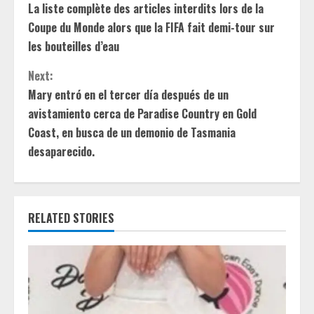
La liste complète des articles interdits lors de la
o
Coupe du Monde alors que la FIFA fait demi-tour sur
n
les bouteilles d’eau
t
Next:
Mary entró en el tercer día después de un
i
avistamiento cerca de Paradise Country en Gold
Coast, en busca de un demonio de Tasmania
n
desaparecido.
u
e
RELATED STORIES
R
e
a