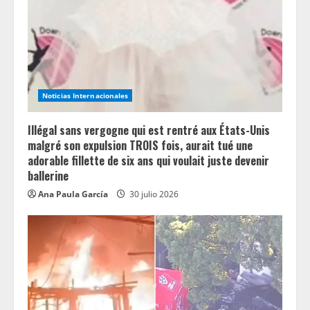
d
i
n
g
Noticias Internacionales
Illégal sans vergogne qui est rentré aux États-Unis
malgré son expulsion TROIS fois, aurait tué une
adorable fillette de six ans qui voulait juste devenir
ballerine
Ana Paula García
30 julio 2026