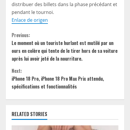
distribuer des billets dans la phase précédant et
pendant le tournoi.
Enlace de origen
C
Previous:
Le moment où un touriste hurlant est mutilé par un
o
ours en colère qui tente de le tirer hors de sa voiture
n
après lui avoir jeté de la nourriture.
t
Next:
iPhone 18 Pro, iPhone 18 Pro Max Prix attendu,
i
spécifications et fonctionnalités
n
u
RELATED STORIES
e