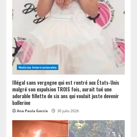
R
e
a
d
i
n
Noticias Internacionales
g
Illégal sans vergogne qui est rentré aux États-Unis
malgré son expulsion TROIS fois, aurait tué une
adorable fillette de six ans qui voulait juste devenir
ballerine
Ana Paula García
30 julio 2026