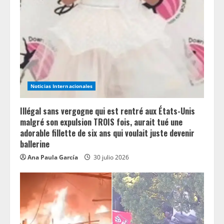
a
d
i
n
Noticias Internacionales
g
Illégal sans vergogne qui est rentré aux États-Unis
malgré son expulsion TROIS fois, aurait tué une
adorable fillette de six ans qui voulait juste devenir
ballerine
Ana Paula García
30 julio 2026