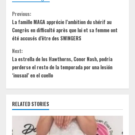
C
Previous:
La famille MAGA apprécie l’ambition du shérif au
o
Congrès en difficulté après que lui et sa femme ont
n
été accusés d’être des SWINGERS
t
Next:
La estrella de los Hawthorns, Conor Nash, podría
i
perderse el resto de la temporada por una lesión
‘inusual’ en el cuello
n
u
e
RELATED STORIES
R
e