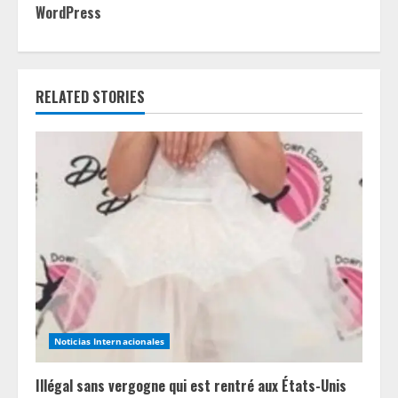
WordPress
n
u
e
RELATED STORIES
R
e
a
d
i
n
Noticias Internacionales
g
Illégal sans vergogne qui est rentré aux États-Unis