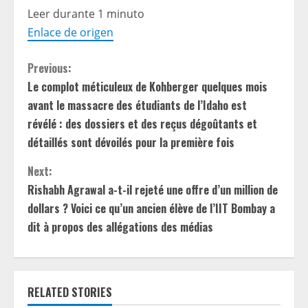
Leer durante 1 minuto
Enlace de origen
C
Previous:
Le complot méticuleux de Kohberger quelques mois
o
avant le massacre des étudiants de l’Idaho est
n
révélé : des dossiers et des reçus dégoûtants et
détaillés sont dévoilés pour la première fois
t
Next:
i
Rishabh Agrawal a-t-il rejeté une offre d’un million de
dollars ? Voici ce qu’un ancien élève de l’IIT Bombay a
n
dit à propos des allégations des médias
u
e
RELATED STORIES
R