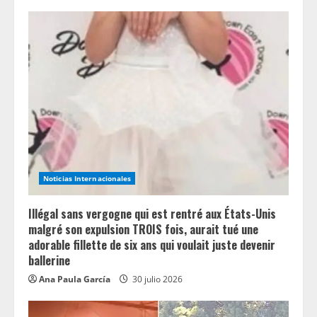
e
a
d
i
n
g
Noticias Internacionales
Illégal sans vergogne qui est rentré aux États-Unis
malgré son expulsion TROIS fois, aurait tué une
adorable fillette de six ans qui voulait juste devenir
ballerine
Ana Paula García
30 julio 2026