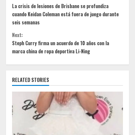
La crisis de lesiones de Brisbane se profundiza
o
cuando Keidan Coleman está fuera de juego durante
n
seis semanas
t
Next:
Steph Curry firma un acuerdo de 10 años con la
i
marca china de ropa deportiva Li-Ning
n
u
RELATED STORIES
e
R
e
a