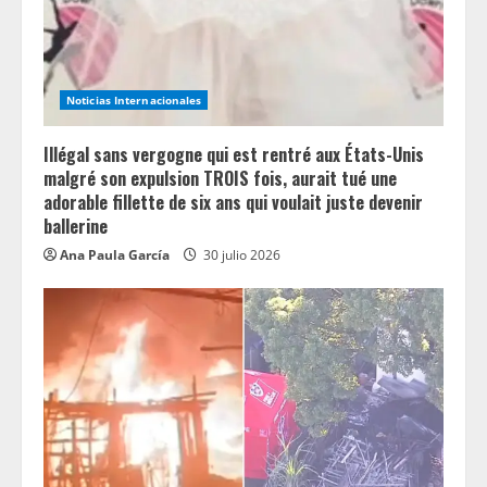
d
i
n
Noticias Internacionales
g
Illégal sans vergogne qui est rentré aux États-Unis
malgré son expulsion TROIS fois, aurait tué une
adorable fillette de six ans qui voulait juste devenir
ballerine
Ana Paula García
30 julio 2026