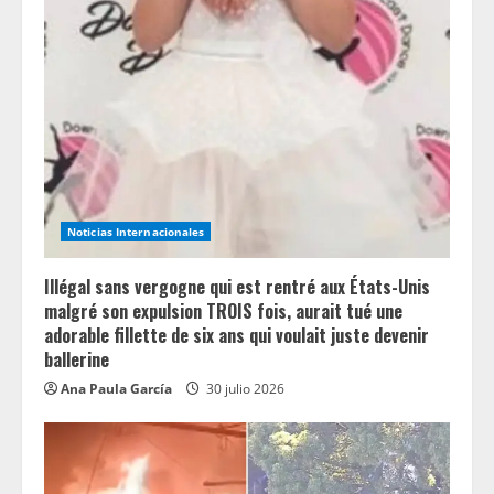
R
e
a
d
i
n
Noticias Internacionales
g
Illégal sans vergogne qui est rentré aux États-Unis
malgré son expulsion TROIS fois, aurait tué une
adorable fillette de six ans qui voulait juste devenir
ballerine
Ana Paula García
30 julio 2026