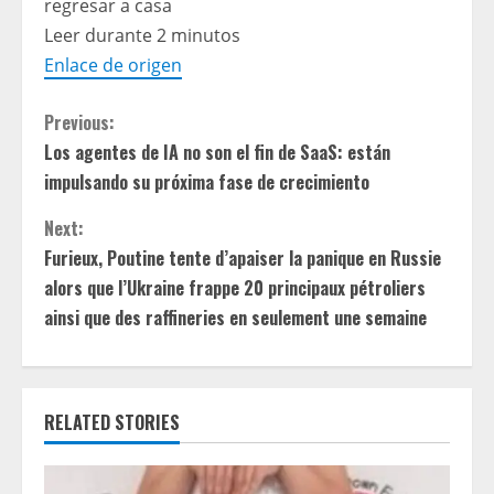
regresar a casa
Leer durante 2 minutos
Enlace de origen
C
Previous:
Los agentes de IA no son el fin de SaaS: están
o
impulsando su próxima fase de crecimiento
n
Next:
t
Furieux, Poutine tente d’apaiser la panique en Russie
alors que l’Ukraine frappe 20 principaux pétroliers
i
ainsi que des raffineries en seulement une semaine
n
u
RELATED STORIES
e