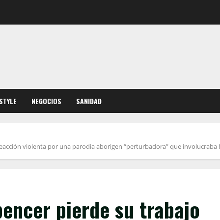
ESTYLE
NEGOCIOS
SANIDAD
eacción violenta por una parodia aborigen “perturbadora” que involucraba b
encer pierde su trabajo