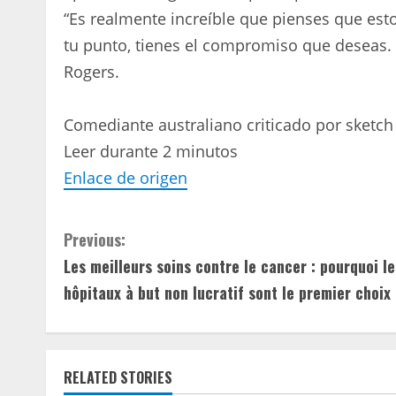
“Es realmente increíble que pienses que es
tu punto, tienes el compromiso que deseas. E
Rogers.
Comediante australiano criticado por sketch 
Leer durante 2 minutos
Enlace de origen
C
Previous:
Les meilleurs soins contre le cancer : pourquoi le
o
hôpitaux à but non lucratif sont le premier choix
n
t
RELATED STORIES
i