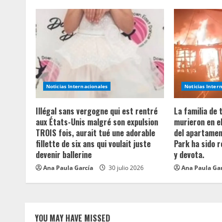
n
u
e
R
Noticias Internacionales
Noticias Inter
e
Illégal sans vergogne qui est rentré
La familia de
a
aux États-Unis malgré son expulsion
murieron en e
TROIS fois, aurait tué une adorable
del apartament
d
fillette de six ans qui voulait juste
Park ha sido 
devenir ballerine
y devota.
i
Ana Paula García
30 julio 2026
Ana Paula Ga
n
g
YOU MAY HAVE MISSED