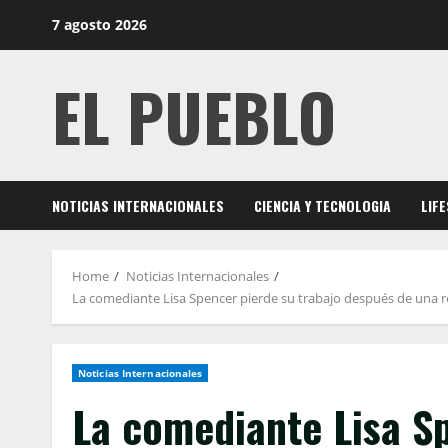
Skip
7 agosto 2026
to
content
EL PUEBLO
NOTICIAS INTERNACIONALES
CIENCIA Y TECNOLOGIA
LIF
Home
Noticias Internacionales
La comediante Lisa Spencer pierde su trabajo después de una r
Noticias Internacionales
La comediante Lisa Sp