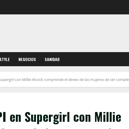
ESTYLE
NEGOCIOS
SANIDAD
Supergirl con Millie Alcock comprende el deseo de las mujeres de ser comple
I en Supergirl con Millie