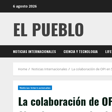
Skip
6 agosto 2026
to
content
EL PUEBLO
NOTICIAS INTERNACIONALES
CIENCIA Y TECNOLOGIA
LIF
Home
Noticias Internacionales
La colaboración de OPI en 
Noticias Internacionales
La colaboración de OP