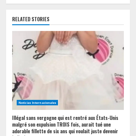
n
RELATED STORIES
u
e
R
e
a
d
i
Noticias Internacionales
n
Illégal sans vergogne qui est rentré aux États-Unis
g
malgré son expulsion TROIS fois, aurait tué une
adorable fillette de six ans qui voulait juste devenir