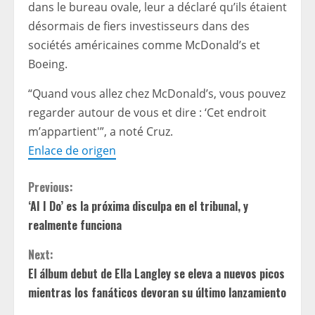
dans le bureau ovale, leur a déclaré qu’ils étaient
désormais de fiers investisseurs dans des
sociétés américaines comme McDonald’s et
Boeing.
“Quand vous allez chez McDonald’s, vous pouvez
regarder autour de vous et dire : ‘Cet endroit
m’appartient'”, a noté Cruz.
Enlace de origen
C
Previous:
‘AI I Do’ es la próxima disculpa en el tribunal, y
o
realmente funciona
n
Next:
t
El álbum debut de Ella Langley se eleva a nuevos picos
mientras los fanáticos devoran su último lanzamiento
i