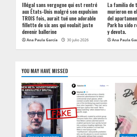
Illégal sans vergogne qui est rentré
La familia de
a
aux États-Unis malgré son expulsion
murieron en e
TROIS fois, aurait tué une adorable
del apartament
d
fillette de six ans qui voulait juste
Park ha sido 
devenir ballerine
y devota.
i
Ana Paula García
30 julio 2026
Ana Paula Ga
n
g
YOU MAY HAVE MISSED
Ciencia y tecnologia
Noticias 