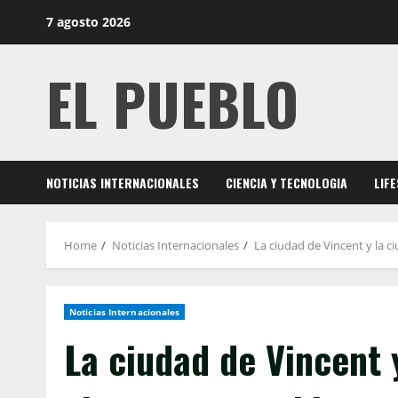
Skip
7 agosto 2026
to
content
EL PUEBLO
NOTICIAS INTERNACIONALES
CIENCIA Y TECNOLOGIA
LIF
Home
Noticias Internacionales
La ciudad de Vincent y la c
Noticias Internacionales
La ciudad de Vincent y