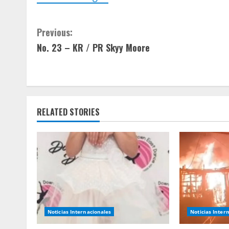
C
Previous:
No. 23 – KR / PR Skyy Moore
o
n
t
RELATED STORIES
i
n
u
e
R
Noticias Internacionales
Noticias Inter
e