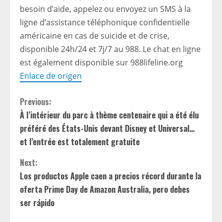
besoin d’aide, appelez ou envoyez un SMS à la
ligne d’assistance téléphonique confidentielle
américaine en cas de suicide et de crise,
disponible 24h/24 et 7j/7 au 988. Le chat en ligne
est également disponible sur
988lifeline.org
Enlace de origen
C
Previous:
À l’intérieur du parc à thème centenaire qui a été élu
o
préféré des États-Unis devant Disney et Universal…
n
et l’entrée est totalement gratuite
t
Next:
Los productos Apple caen a precios récord durante la
i
oferta Prime Day de Amazon Australia, pero debes
ser rápido
n