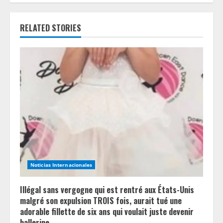
u
e
RELATED STORIES
R
e
a
d
i
n
Noticias Internacionales
g
Illégal sans vergogne qui est rentré aux États-Unis
malgré son expulsion TROIS fois, aurait tué une
adorable fillette de six ans qui voulait juste devenir
ballerine