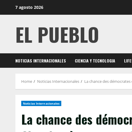
Skip
7 agosto 2026
to
content
EL PUEBLO
NOTICIAS INTERNACIONALES
CIENCIA Y TECNOLOGIA
LIF
Home
Noticias Internacionales
La chance des démocrates 
Noticias Internacionales
La chance des démocr