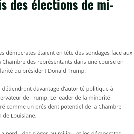
s des élections de mi-
es démocrates étaient en tête des sondages face aux
 la Chambre des représentants dans une course en
larité du président Donald Trump.
 détiendront davantage d’autorité politique à
rvateur de Trump. Le leader de la minorité
déré comme un président potentiel de la Chambre
 de Louisiane.
 a perdu des sièges au milieu, et les démocrates