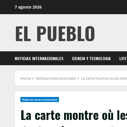
Skip
7 agosto 2026
to
content
EL PUEBLO
NOTICIAS INTERNACIONALES
CIENCIA Y TECNOLOGIA
LIF
Home
Noticias Internacionales
La carte montre où les rest
Noticias Internacionales
La carte montre où le