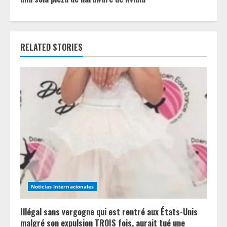
i
n
RELATED STORIES
u
e
R
e
a
d
i
Noticias Internacionales
n
Illégal sans vergogne qui est rentré aux États-Unis
g
malgré son expulsion TROIS fois, aurait tué une