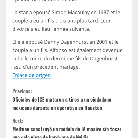
La star a épousé Simon Macaulay en 1987 et le
couple a eu un fils trois ans plus tard. Leur
divorce a eu lieu l’année suivante.
Elle a épousé Danny Dagenhurst en 2001 et le
couple a un fils. Alfonso est également devenue
la belle-mère du deuxième fils de Dagenhurst
issu d’un précédent mariage.
Enlace de origen
C
Previous:
Oficiales de ICE mataron a tiros a un ciudadano
o
mexicano durante un operativo en Houston
n
Next:
t
Meituan construyó un modelo de IA masivo sin tocar
una sola pieza de hardware de Nvidia