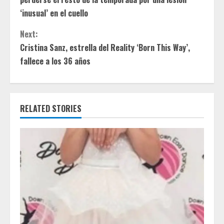
n
‘inusual’ en el cuello
t
Next:
Cristina Sanz, estrella del Reality ‘Born This Way’,
i
fallece a los 36 años
n
u
RELATED STORIES
e
R
e
a
d