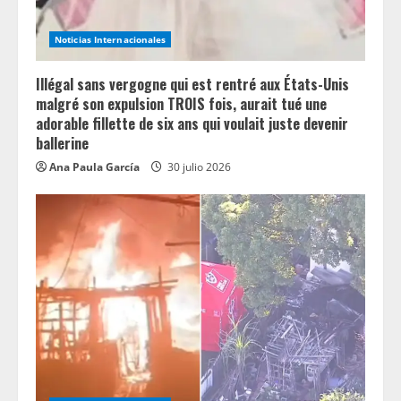
i
n
Noticias Internacionales
g
Illégal sans vergogne qui est rentré aux États-Unis
malgré son expulsion TROIS fois, aurait tué une
adorable fillette de six ans qui voulait juste devenir
ballerine
Ana Paula García
30 julio 2026