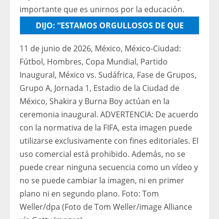
importante que es unirnos por la educación.
DIJO: “ESTAMOS ORGULLOSOS DE QUE
JUSTIN BIEBER SE UNA A MADONNA,
11 de junio de 2026, México, México-Ciudad:
SHAKIRA Y BTS PARA ENCABEZAR
Fútbol, ​​Hombres, Copa Mundial, Partido
CONJUNTAMENTE EL ESPECTÁCULO FINAL
Inaugural, México vs. Sudáfrica, Fase de Grupos,
DE MEDIO TIEMPO DE LA COPA MUNDIAL
Grupo A, Jornada 1, Estadio de la Ciudad de
DE LA FIFA 2026 EN APOYO AL FONDO
México, Shakira y Burna Boy actúan en la
MUNDIAL DE EDUCACIÓN CIUDADANA DE
ceremonia inaugural. ADVERTENCIA: De acuerdo
LA FIFA Y NUESTRA MISIÓN DE AMPLIAR EL
con la normativa de la FIFA, esta imagen puede
ACCESO A UNA EDUCACIÓN DE CALIDAD Y
utilizarse exclusivamente con fines editoriales. El
OPORTUNIDADES FUTBOLÍSTICAS PARA LOS
uso comercial está prohibido. Además, no se
NIÑOS DE TODO EL MUNDO.
puede crear ninguna secuencia como un vídeo y
no se puede cambiar la imagen, ni en primer
plano ni en segundo plano. Foto: Tom
Weller/dpa (Foto de Tom Weller/image Alliance