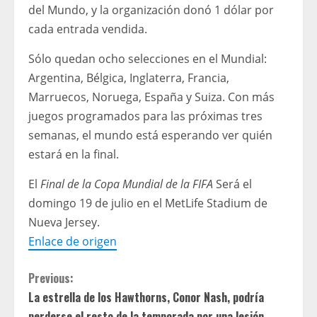
DE DÓLARES PARA AMPLIAR EL ACCESO A
del Mundo, y la organización donó 1 dólar por
LA EDUCACIÓN Y AL FÚTBOL PARA LOS
cada entrada vendida.
JÓVENES DE TODO EL MUNDO.
Sólo quedan ocho selecciones en el Mundial:
Argentina, Bélgica, Inglaterra, Francia,
Marruecos, Noruega, España y Suiza. Con más
juegos programados para las próximas tres
semanas, el mundo está esperando ver quién
estará en la final.
El
Final de la Copa Mundial de la FIFA
Será el
domingo 19 de julio en el MetLife Stadium de
Nueva Jersey.
Enlace de origen
C
Previous:
La estrella de los Hawthorns, Conor Nash, podría
o
perderse el resto de la temporada por una lesión