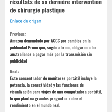
résultats de sa dernière intervention
de chirurgie plastique
Enlace de origen
C
Previous:
Amazon demandado por ACCC por cambios en la
o
publicidad Prime que, según afirma, obligaron a los
n
australianos a pagar más por la transmisión sin
publicidad
t
Next:
i
Este concentrador de monitores portátil incluye la
potencia, la conectividad y las funciones de
n
visualización para viajes de una computadora portátil,
u
lo que plantea grandes preguntas sobre el
rendimiento en el mundo real.
e