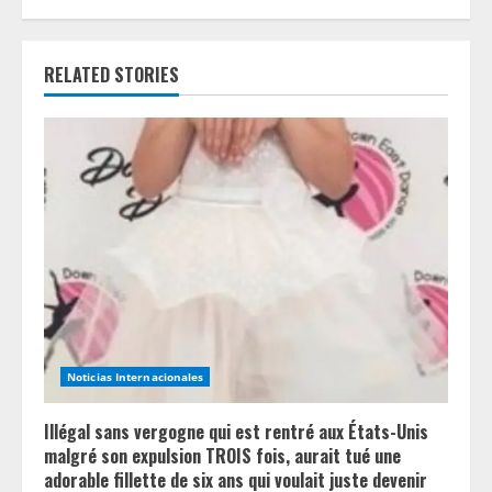
R
e
RELATED STORIES
a
d
i
n
g
Noticias Internacionales
Illégal sans vergogne qui est rentré aux États-Unis
malgré son expulsion TROIS fois, aurait tué une
adorable fillette de six ans qui voulait juste devenir