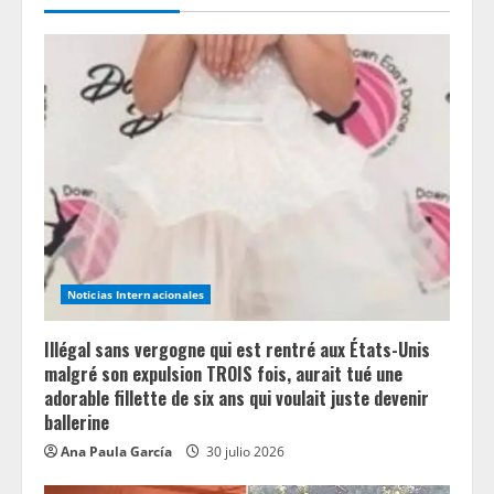
R
e
a
d
i
n
Noticias Internacionales
g
Illégal sans vergogne qui est rentré aux États-Unis
malgré son expulsion TROIS fois, aurait tué une
adorable fillette de six ans qui voulait juste devenir
ballerine
Ana Paula García
30 julio 2026