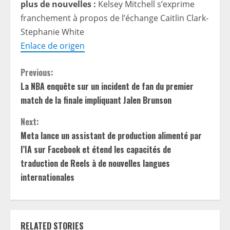
plus de nouvelles :
Kelsey Mitchell s’exprime
franchement à propos de l’échange Caitlin Clark-
Stephanie White
Enlace de origen
C
Previous:
La NBA enquête sur un incident de fan du premier
o
match de la finale impliquant Jalen Brunson
n
Next:
t
Meta lance un assistant de production alimenté par
l’IA sur Facebook et étend les capacités de
i
traduction de Reels à de nouvelles langues
internationales
n
u
e
RELATED STORIES