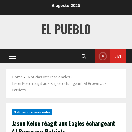
Skip
6 agosto 2026
to
content
EL PUEBLO
LIVE
Primary
Menu
Home
Noticias Internacionales
Jason Kelce réagit aux Eagles échangeant AJ Brown aux
Patriots
Noticias Internacionales
Jason Kelce réagit aux Eagles échangeant
AJ Brown aux Patriots