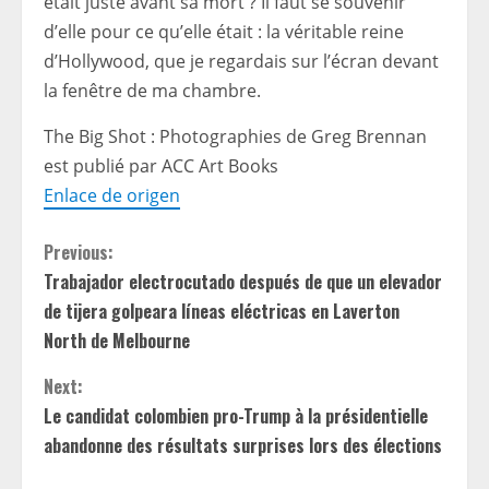
était juste avant sa mort ? Il faut se souvenir
d’elle pour ce qu’elle était : la véritable reine
d’Hollywood, que je regardais sur l’écran devant
la fenêtre de ma chambre.
The Big Shot : Photographies de Greg Brennan
est publié par ACC Art Books
Enlace de origen
C
Previous:
Trabajador electrocutado después de que un elevador
o
de tijera golpeara líneas eléctricas en Laverton
n
North de Melbourne
t
Next:
Le candidat colombien pro-Trump à la présidentielle
i
abandonne des résultats surprises lors des élections
n