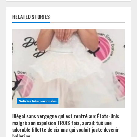
u
RELATED STORIES
e
R
e
a
d
i
n
Noticias Internacionales
g
Illégal sans vergogne qui est rentré aux États-Unis
malgré son expulsion TROIS fois, aurait tué une
adorable fillette de six ans qui voulait juste devenir
ballerine