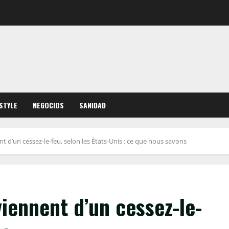
ESTYLE
NEGOCIOS
SANIDAD
nt d’un cessez-le-feu, selon les États-Unis : ce que nous savons
viennent d’un cessez-le-