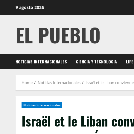
Skip
9 agosto 2026
to
content
EL PUEBLO
NOTICIAS INTERNACIONALES
CIENCIA Y TECNOLOGIA
LIF
Home
Noticias Internacionales
Israël et le Liban convienne
Noticias Internacionales
Israël et le Liban con