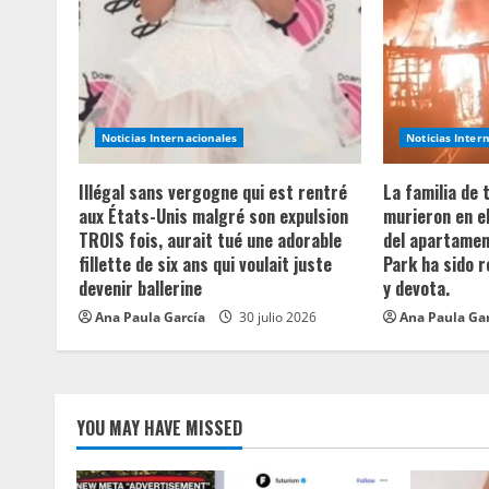
e
R
e
a
Noticias Internacionales
Noticias Inter
d
Illégal sans vergogne qui est rentré
La familia de
aux États-Unis malgré son expulsion
murieron en e
i
TROIS fois, aurait tué une adorable
del apartament
fillette de six ans qui voulait juste
Park ha sido 
n
devenir ballerine
y devota.
Ana Paula García
30 julio 2026
Ana Paula Ga
g
YOU MAY HAVE MISSED