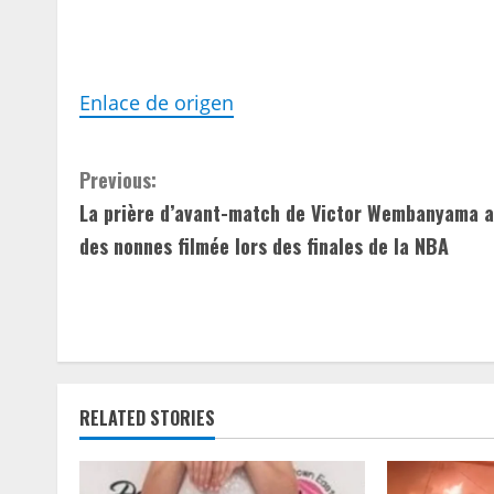
Enlace de origen
C
Previous:
La prière d’avant-match de Victor Wembanyama 
o
des nonnes filmée lors des finales de la NBA
n
t
i
n
RELATED STORIES
u