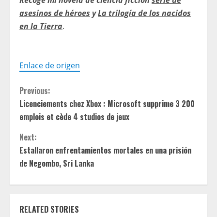
Recoge mi novela de ciencia ficción
serie de
asesinos de héroes
y
La trilogía de los nacidos
en la Tierra
.
Enlace de origen
C
Previous:
Licenciements chez Xbox : Microsoft supprime 3 200
o
emplois et cède 4 studios de jeux
n
Next:
t
Estallaron enfrentamientos mortales en una prisión
de Negombo, Sri Lanka
i
n
RELATED STORIES
u