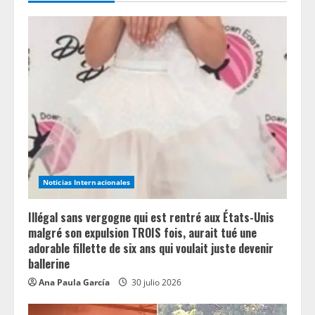
e
R
e
a
d
i
Noticias Internacionales
n
Illégal sans vergogne qui est rentré aux États-Unis
g
malgré son expulsion TROIS fois, aurait tué une
adorable fillette de six ans qui voulait juste devenir
ballerine
Ana Paula García
30 julio 2026