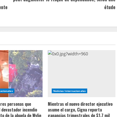
ente
étude
nacionales
Noticias Internacionales
 tres personas que
Mientras el nuevo director ejecutivo
l devastador incendio
asume el cargo, Cigna reporta
o de la abuela de Wylie
ganancias trimestrales de $1.7 mil