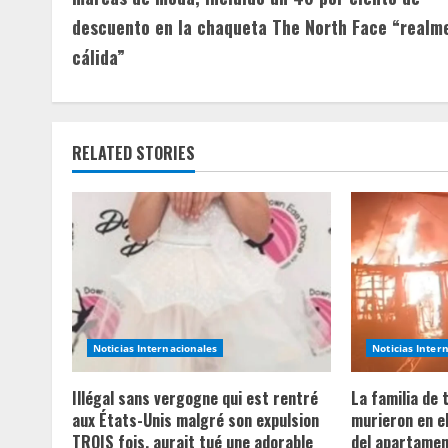
n
descuento en la chaqueta The North Face “realm
cálida”
t
i
n
RELATED STORIES
u
e
R
e
a
Noticias Internacionales
Noticias Inter
d
Illégal sans vergogne qui est rentré
La familia de
aux États-Unis malgré son expulsion
murieron en e
i
TROIS fois, aurait tué une adorable
del apartament