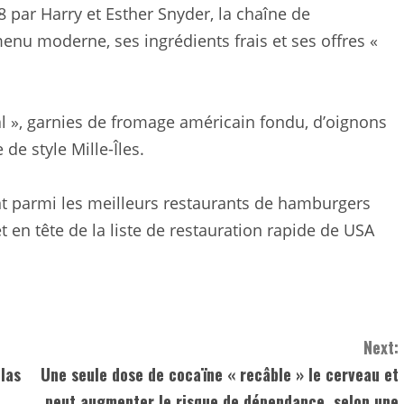
8 par Harry et Esther Snyder, la chaîne de
nu moderne, ses ingrédients frais et ses offres «
mal », garnies de fromage américain fondu, d’oignons
de style Mille-Îles.
nt parmi les meilleurs restaurants de hamburgers
t en tête de la liste de restauration rapide de USA
Next:
las
Une seule dose de cocaïne « recâble » le cerveau et
peut augmenter le risque de dépendance, selon une