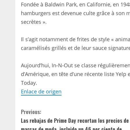
Fondée à Baldwin Park, en Californie, en 194
hamburgers est devenue culte grâce à son me
secrètes ».
Il s’agit notamment de frites de style « ani
caramélisés grillés et de leur sauce signature 
Aujourd’hui, In-N-Out se classe régulièreme
d’Amérique, en tête d’une récente liste Yelp e
Today.
Enlace de origen
C
Previous:
Las rebajas de Prime Day recortan los precios de 
o
marcas de moda, incluido un 46 por ciento de