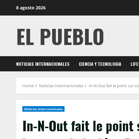
Skip
8 agosto 2026
to
content
EL PUEBLO
NOTICIAS INTERNACIONALES
CIENCIA Y TECNOLOGIA
LIF
Home
Noticias Internacionales
In-N-Out fait le point sur 
Noticias Internacionales
In-N-Out fait le poin