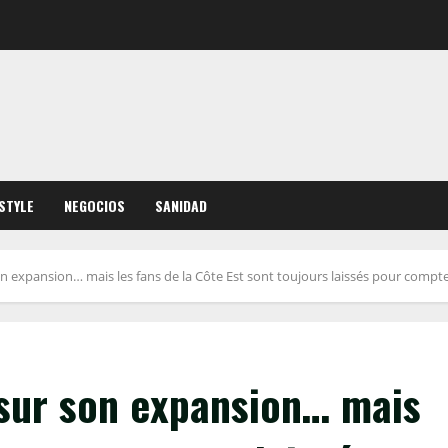
ESTYLE
NEGOCIOS
SANIDAD
son expansion… mais les fans de la Côte Est sont toujours laissés pour compt
t sur son expansion… mais