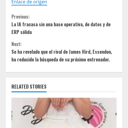
Enlace de origen
C
Previous:
La IA fracasa sin una base operativa, de datos y de
o
ERP sólida
n
Next:
t
Se ha revelado que el rival de James Hird, Essendon,
ha reducido la búsqueda de su próximo entrenador.
i
n
RELATED STORIES
u
e
R
e