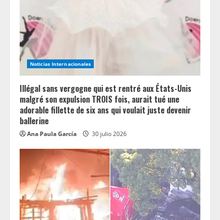
a
d
i
Noticias Internacionales
n
Illégal sans vergogne qui est rentré aux États-Unis
g
malgré son expulsion TROIS fois, aurait tué une
adorable fillette de six ans qui voulait juste devenir
ballerine
Ana Paula García
30 julio 2026