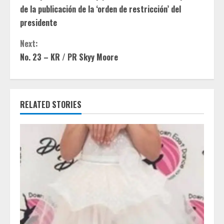
o
de la publicación de la ‘orden de restricción’ del
n
presidente
t
Next:
No. 23 – KR / PR Skyy Moore
i
n
RELATED STORIES
u
e
R
e
a
d