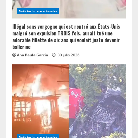
i
Noticias Internacionales
n
Illégal sans vergogne qui est rentré aux États-Unis
g
malgré son expulsion TROIS fois, aurait tué une
adorable fillette de six ans qui voulait juste devenir
ballerine
Ana Paula García
30 julio 2026
Noticias Internacionales